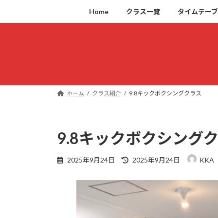
コ
ナ
Home
クラス一覧
タイムテー
ン
ビ
テ
ゲ
ン
ー
ツ
シ
へ
ョ
ス
ン
キ
に
ホーム
クラス紹介
9.8キックボクシングクラス
ッ
移
プ
動
9.8キックボクシング
最
2025年9月24日
2025年9月24日
KKA
終
更
新
日
時
: