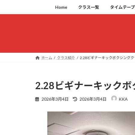
コ
ナ
Home
クラス一覧
タイムテー
ン
ビ
テ
ゲ
ン
ー
ツ
シ
へ
ョ
ス
ン
キ
に
ホーム
クラス紹介
2.28ビギナーキックボクシングク
ッ
移
プ
動
2.28ビギナーキック
最
2026年3月4日
2026年3月4日
KKA
終
更
新
日
時
: