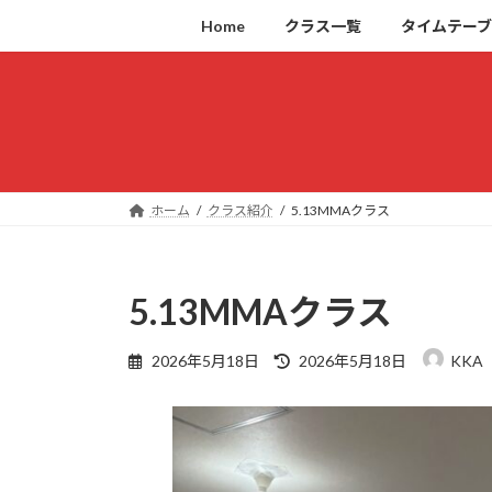
コ
ナ
Home
クラス一覧
タイムテー
ン
ビ
テ
ゲ
ン
ー
ツ
シ
へ
ョ
ス
ン
キ
に
ホーム
クラス紹介
5.13MMAクラス
ッ
移
プ
動
5.13MMAクラス
最
2026年5月18日
2026年5月18日
KKA
終
更
新
日
時
: