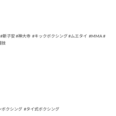
#新子安 #神大寺 #キックボクシング #ムエタイ #MMA #
闘技
ボクシング #タイ式ボクシング