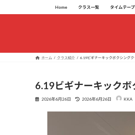
コ
ナ
Home
クラス一覧
タイムテー
ン
ビ
テ
ゲ
ン
ー
ツ
シ
へ
ョ
ス
ン
キ
に
ホーム
クラス紹介
6.19ビギナーキックボクシングク
ッ
移
プ
動
6.19ビギナーキック
最
2026年6月26日
2026年6月26日
KKA
終
更
新
日
時
: