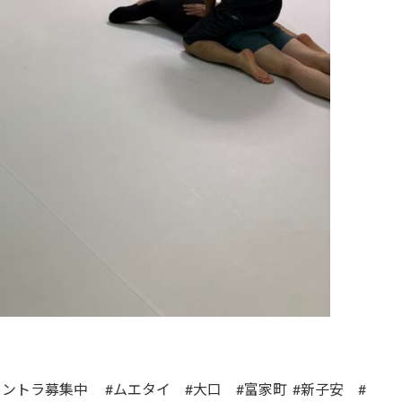
イントラ募集中 #ムエタイ #大口 #富家町 #新子安 #