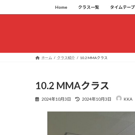
コ
ナ
Home
クラス一覧
タイムテー
ン
ビ
テ
ゲ
ン
ー
ツ
シ
へ
ョ
ス
ン
キ
に
ホーム
クラス紹介
10.2 MMAクラス
ッ
移
プ
動
10.2 MMAクラス
最
2024年10月3日
2024年10月3日
KKA
終
更
新
日
時
: