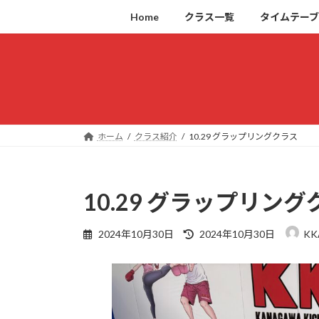
コ
ナ
Home
クラス一覧
タイムテー
ン
ビ
テ
ゲ
ン
ー
ツ
シ
へ
ョ
ス
ン
キ
に
ホーム
クラス紹介
10.29 グラップリングクラス
ッ
移
プ
動
10.29 グラップリング
最
2024年10月30日
2024年10月30日
KK
終
更
新
日
時
: