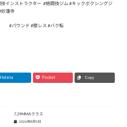
闘技インストラクター #格闘技ジム #キックボクシングジ
#妙蓮寺
グ #パウンド #壁レス #バク転
グ
Hatena
Pocket
Copy
7.29MMAクラス
2026年8月5日