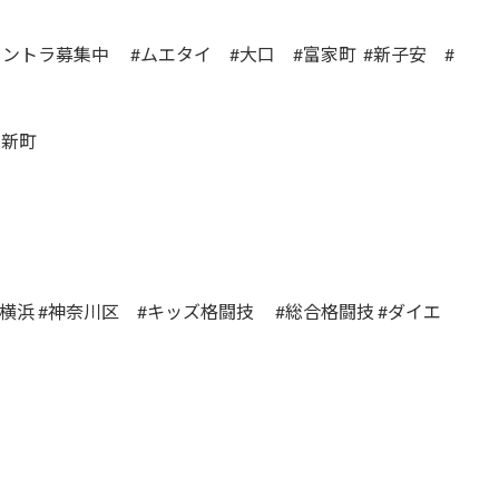
イントラ募集中 #ムエタイ #大口 #富家町 #新子安 #
川新町
#横浜 #神奈川区 #キッズ格闘技 #総合格闘技 #ダイエ